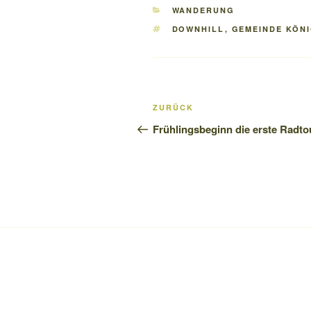
KATEGORIEN
WANDERUNG
SCHLAGWÖRTER
DOWNHILL
,
GEMEINDE KÖN
Beitragsnavigation
Vorheriger
ZURÜCK
Beitrag
Frühlingsbeginn die erste Radto