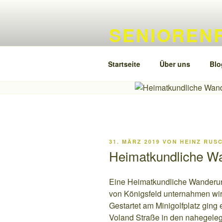
Zum
Inhalt
SENIOREN
springen
Unsere Touren und Erlebnisse
Startseite
Über uns
Blo
VERÖFFENTLICHT
31. MÄRZ 2019
VON
HEINZ RUSC
AM
Heimatkundliche W
Eine Heimatkundliche Wanderun
von Königsfeld unternahmen wir
Gestartet am Minigolfplatz ging
Voland Straße in den nahegele