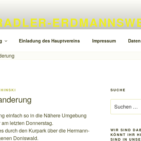
RADLER-ERDMANNSWE
g
Einladung des Hauptvereins
Impressum
Daten
HINSKI
SUCHE
anderung
Suchen
nach:
g einfach so in die Nähere Umgebung
 am letzten Donnerstag.
 es durch den Kurpark über die Hermann-
WIR SIND DA
KÖNNT IHR H
genen Doniswald.
SIND IN UNS