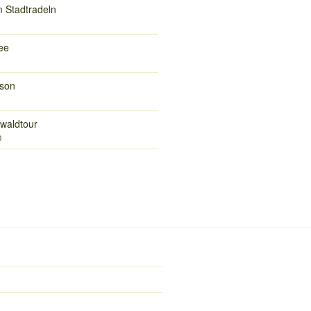
 Stadtradeln
ee
son
waldtour
0