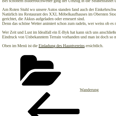
Bei schönem Bilderbuchwetter ging der Umzug in die Straßenfasnet ü
Am Roten Stuhl wo unsere Autos standen fand auch der Einkehrschwu
Natürlich ins Restaurant des XXL Möbelkaufhauses im Obersten Stock
gerichtet, die Akkus aufgeladen oder erneuert sind.
Denn das schöne Wetter animiert schon zum radeln, wer weiss ob es n
Wer Zeit und Lust im Idealfall ein E-Byk hat kann sich uns anschli
Eindruck von Unbekanntem Terrain vorhanden und man ist doch so n
Oben im Menü ist die
Einladung des Hauptvereins
ersichtlich.
Kategorien
Wanderung
Beitragsnavigation
Vorheriger
Beitrag