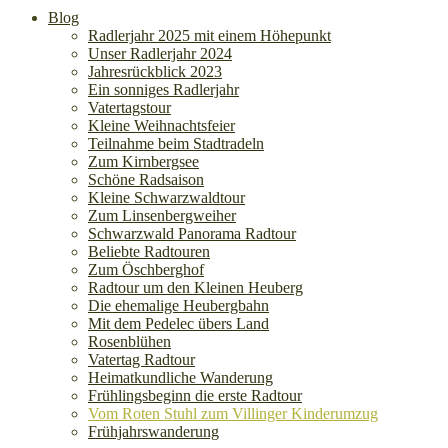
Blog
Radlerjahr 2025 mit einem Höhepunkt
Unser Radlerjahr 2024
Jahresrückblick 2023
Ein sonniges Radlerjahr
Vatertagstour
Kleine Weihnachtsfeier
Teilnahme beim Stadtradeln
Zum Kirnbergsee
Schöne Radsaison
Kleine Schwarzwaldtour
Zum Linsenbergweiher
Schwarzwald Panorama Radtour
Beliebte Radtouren
Zum Öschberghof
Radtour um den Kleinen Heuberg
Die ehemalige Heubergbahn
Mit dem Pedelec übers Land
Rosenblühen
Vatertag Radtour
Heimatkundliche Wanderung
Frühlingsbeginn die erste Radtour
Vom Roten Stuhl zum Villinger Kinderumzug
Frühjahrswanderung