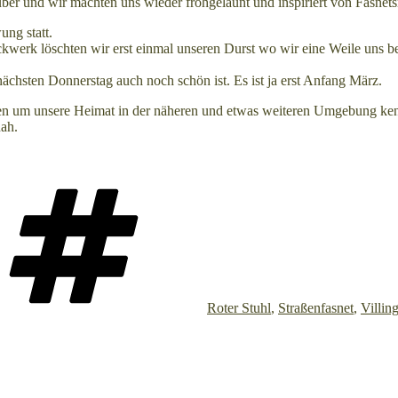
ber und wir machten uns wieder frohgelaunt und inspiriert von Fasne
ng statt.
werk löschten wir erst einmal unseren Durst wo wir eine Weile uns be
ächsten Donnerstag auch noch schön ist. Es ist ja erst Anfang März.
eßen um unsere Heimat in der näheren und etwas weiteren Umgebung ke
ah.
Schlagwörter
Roter Stuhl
,
Straßenfasnet
,
Villin