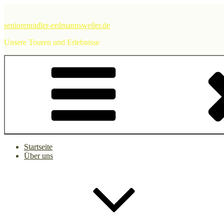
Zum
Inhalt
seniorenradler-erdmannsweiler.de
springen
Unsere Touren und Erlebnisse
Startseite
Über uns