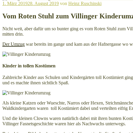
Veröffentlicht
1. März 2019
28. August 2019
von
Heinz Ruschinski
am
Vom Roten Stuhl zum Villinger Kinderum
Nicht weit, aber dafür um so bunter ging es vom Roten Stuhl zum Vi
mitten drin.
Der Umzug
war bereits im gange und kam aus der Hafnergasse wo wir
Kinder in tollen Kostümen
Zahlreiche Kinder aus Schulen und Kindergärten toll Kostümiert ging
und es machte ihnen sichtlich Spaß.
Als kleine Katzen oder Wueschte, Narros oder Hexen, Strichmännch
Waldkindergarten waren toll Kostümiert dabei und verteilten eifrig E
Und die kleinen Clowns waren natürlich dabei mit ihren bunten Kos
Villinger Fasnetsgeschichte waren hier als Nachwuchs unterwegs.