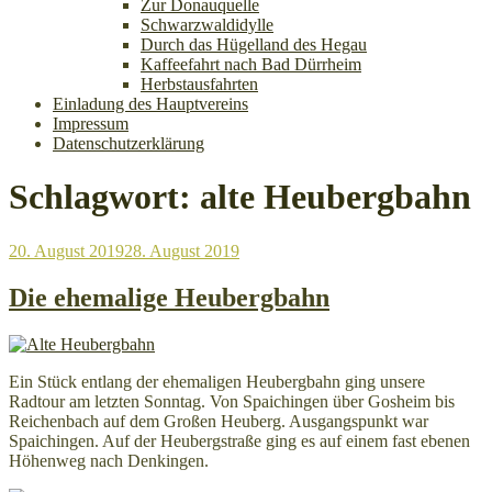
Zur Donauquelle
Schwarzwaldidylle
Durch das Hügelland des Hegau
Kaffeefahrt nach Bad Dürrheim
Herbstausfahrten
Einladung des Hauptvereins
Impressum
Datenschutzerklärung
Schlagwort:
alte Heubergbahn
Veröffentlicht
20. August 2019
28. August 2019
am
Die ehemalige Heubergbahn
Ein Stück entlang der ehemaligen Heubergbahn ging unsere
Radtour am letzten Sonntag. Von Spaichingen über Gosheim bis
Reichenbach auf dem Großen Heuberg. Ausgangspunkt war
Spaichingen. Auf der Heubergstraße ging es auf einem fast ebenen
Höhenweg nach Denkingen.