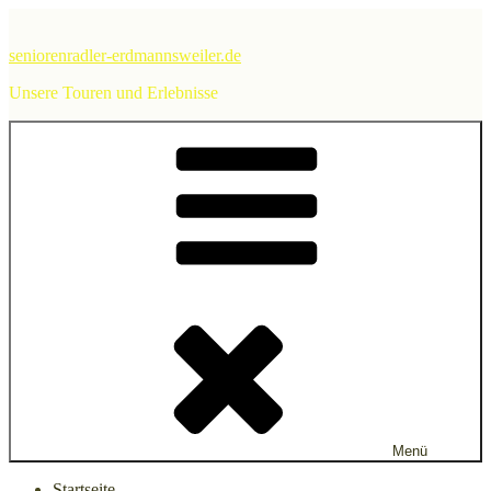
Zum
Inhalt
seniorenradler-erdmannsweiler.de
springen
Unsere Touren und Erlebnisse
Menü
Startseite