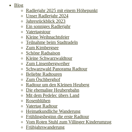
Blog
Radlerjahr 2025 mit einem Höhepunkt
Unser Radlerjahr 2024
Jahresrückblick 2023
Ein sonniges Radlerjahr
Vatertagstour
Kleine Weihnachtsfeier
Teilnahme beim Stadtradeln
Zum Kirnbergsee
Schöne Radsaison
Kleine Schwarzwaldtour
Zum Linsenbergweiher
Schwarzwald Panorama Radtour
Beliebte Radtouren
Zum Öschberghof
Radtour um den Kleinen Heuberg
Die ehemalige Heubergbahn
Mit dem Pedelec übers Land
Rosenblühen
Vatertag Radtour
Heimatkundliche Wanderung
Frühlingsbeginn die erste Radtour
Vom Roten Stuhl zum Villinger Kinderumzug
Frühjahrswanderung