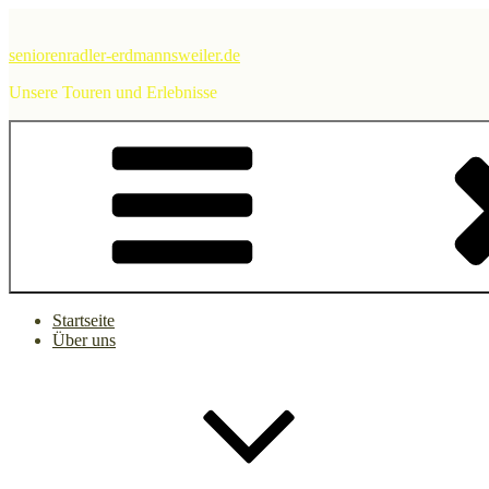
Zum
Inhalt
seniorenradler-erdmannsweiler.de
springen
Unsere Touren und Erlebnisse
Startseite
Über uns