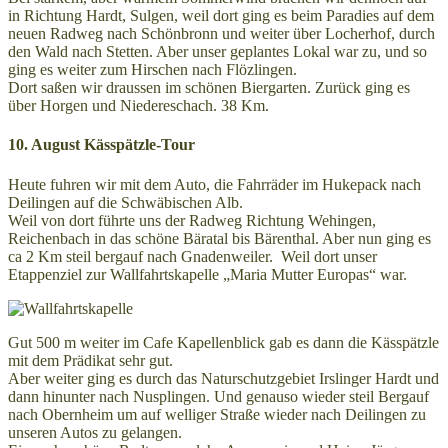
in Richtung Hardt, Sulgen, weil dort ging es beim Paradies auf dem
neuen Radweg nach Schönbronn und weiter über Locherhof, durch
den Wald nach Stetten. Aber unser geplantes Lokal war zu, und so
ging es weiter zum Hirschen nach Flözlingen.
Dort saßen wir draussen im schönen Biergarten. Zurück ging es
über Horgen und Niedereschach. 38 Km.
10. August Kässpätzle-Tour
Heute fuhren wir mit dem Auto, die Fahrräder im Hukepack nach
Deilingen auf die Schwäbischen Alb.
Weil von dort führte uns der Radweg Richtung Wehingen,
Reichenbach in das schöne Bäratal bis Bärenthal. Aber nun ging es
ca 2 Km steil bergauf nach Gnadenweiler. Weil dort unser
Etappenziel zur Wallfahrtskapelle „Maria Mutter Europas“ war.
Gut 500 m weiter im Cafe Kapellenblick gab es dann die Kässpätzle
mit dem Prädikat sehr gut.
Aber weiter ging es durch das Naturschutzgebiet Irslinger Hardt und
dann hinunter nach Nusplingen. Und genauso wieder steil Bergauf
nach Obernheim um auf welliger Straße wieder nach Deilingen zu
unseren Autos zu gelangen.