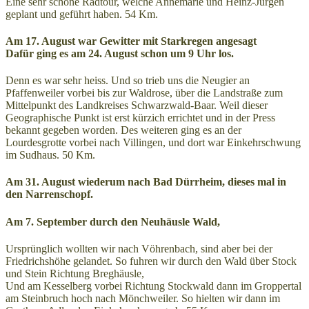
Eine sehr schöne Radtour, welche Annemarie und Heinz-Jürgen
geplant und geführt haben. 54 Km.
Am 17. August war Gewitter mit Starkregen angesagt
Dafür ging es am 24. August schon um 9 Uhr los.
Denn es war sehr heiss. Und so trieb uns die Neugier an
Pfaffenweiler vorbei bis zur Waldrose, über die Landstraße zum
Mittelpunkt des Landkreises Schwarzwald-Baar. Weil dieser
Geographische Punkt ist erst kürzich errichtet und in der Press
bekannt gegeben worden. Des weiteren ging es an der
Lourdesgrotte vorbei nach Villingen, und dort war Einkehrschwung
im Sudhaus. 50 Km.
Am 31. August wiederum nach Bad Dürrheim, dieses mal in
den Narrenschopf.
Am 7. September durch den Neuhäusle Wald,
Ursprünglich wollten wir nach Vöhrenbach, sind aber bei der
Friedrichshöhe gelandet. So fuhren wir durch den Wald über Stock
und Stein Richtung Breghäusle,
Und am Kesselberg vorbei Richtung Stockwald dann im Groppertal
am Steinbruch hoch nach Mönchweiler. So hielten wir dann im