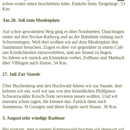
schon weiter unten beschrieben habe. Einkehr beim Tiergehege. 53
Km.
Am 20. Juli zum Muslenplatz
Auf schon gewohntem Weg ging es über Nordstetten, Dauchingen
runter auf den Neckar-Radweg und an der Bahnlinie entlang nach
Schwenningen. Weil dort wollten wir auf dem Muslenplatz den
Sandstrand besuchen. Zogen es aber vor gegenüber in einem Cafe
uns Köstlichkeiten einzuverleiben, statt am Strand zu liegen.
So fuhren wir zurück am Eisstadion vorbei, Zollhaus und Marbach
über Villingen nach Hause. 54 Km.
27. Juli Zur Staude
Über Buchenberg und den Hochwald fuhren wir zur Staude, dort
kehrten wir ein, weil wir uns von den freundlichen Phillipinos
Schwarzwälder Kirsch-Torte servieren lassen wollten. Und wir
mussten schon sagen, die können das. Zurück dann nach
Sommerau, St Georgen und übers Engele nach Hause. 36 Km.
3. August sehr windige Radtour
Bei starkem, aber warmem Sommerwind brachen wir dennoch auf