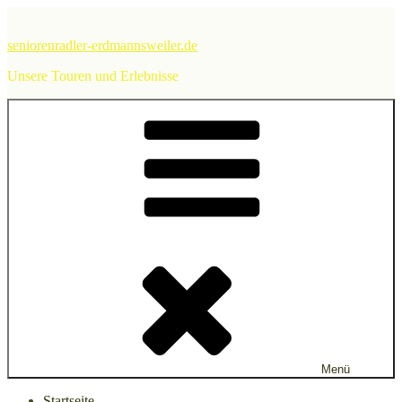
Zum
Inhalt
seniorenradler-erdmannsweiler.de
springen
Unsere Touren und Erlebnisse
Menü
Startseite