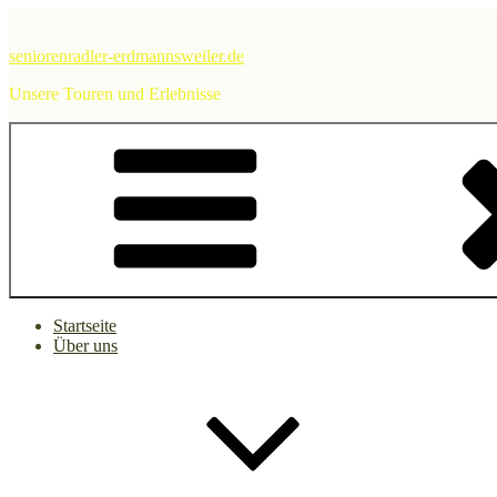
Zum
Inhalt
seniorenradler-erdmannsweiler.de
springen
Unsere Touren und Erlebnisse
Startseite
Über uns