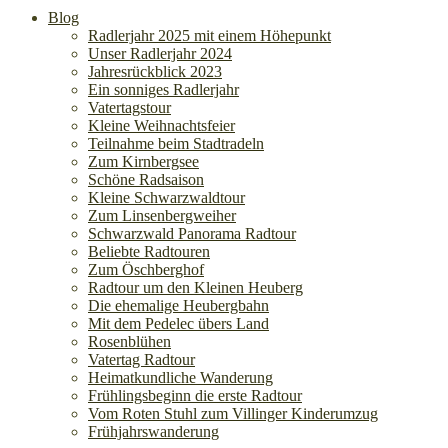
Blog
Radlerjahr 2025 mit einem Höhepunkt
Unser Radlerjahr 2024
Jahresrückblick 2023
Ein sonniges Radlerjahr
Vatertagstour
Kleine Weihnachtsfeier
Teilnahme beim Stadtradeln
Zum Kirnbergsee
Schöne Radsaison
Kleine Schwarzwaldtour
Zum Linsenbergweiher
Schwarzwald Panorama Radtour
Beliebte Radtouren
Zum Öschberghof
Radtour um den Kleinen Heuberg
Die ehemalige Heubergbahn
Mit dem Pedelec übers Land
Rosenblühen
Vatertag Radtour
Heimatkundliche Wanderung
Frühlingsbeginn die erste Radtour
Vom Roten Stuhl zum Villinger Kinderumzug
Frühjahrswanderung